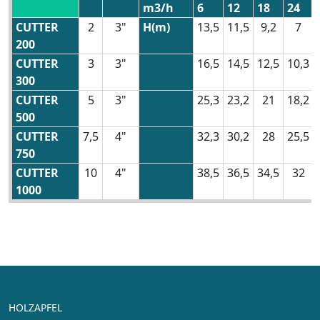
m3/h
6
12
18
24
CUTTER
2
3"
H(m)
13,5
11,5
9,2
7
200
CUTTER
3
3"
16,5
14,5
12,5
10,3
300
CUTTER
5
3"
25,3
23,2
21
18,2
500
CUTTER
7,5
4"
32,3
30,2
28
25,5
750
CUTTER
10
4"
38,5
36,5
34,5
32
1000
HOLZAPFEL