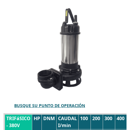
BUSQUE SU PUNTO DE OPERACIÓN
TRIFáSICO
HP
DNM
CAUDAL
100
200
300
400
- 380V
I/min